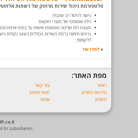
פלטפורמת ניהול שירות מרחוק של רשתות אלחוטי
גישה לניהול רב-שכבתי.
גילוי אוטומטי של מוצרי ראקאס.
תצוגת לוח שליטה מותאמת אישית על בסיס אדמיניסטר
גרפים ודוחות ברמת השירות הכוללים ביצועי נקודות גיש
ללקוחות.
»
למדו עוד
מפת האתר:
ראשי
צור קשר
מדיניות החזרים
תנאי שימוש
משלוח
אודות
NetWifi.co.il 
ts subsidiaries.