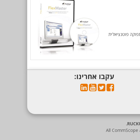
תפוקה פוטנציאלית
עקבו אחרינו:
All CommScope a