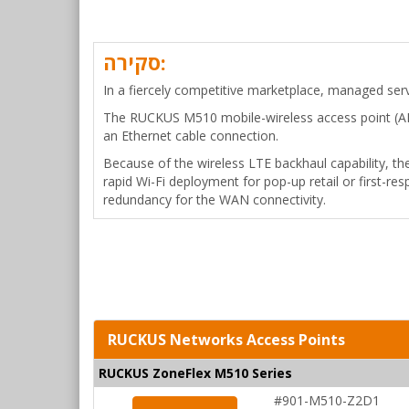
סקירה:
In a fiercely competitive marketplace, managed serv
The RUCKUS M510 mobile-wireless access point (AP)
an Ethernet cable connection.
Because of the wireless LTE backhaul capability, th
rapid Wi-Fi deployment for pop-up retail or first-r
redundancy for the WAN connectivity.
RUCKUS Networks Access Points
RUCKUS ZoneFlex M510 Series
#901-M510-Z2D1