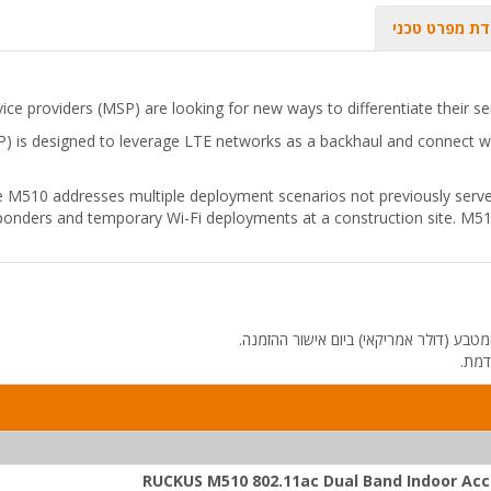
דת מפרט טכני
ice providers (MSP) are looking for new ways to differentiate their 
 is designed to leverage LTE networks as a backhaul and connect wir
e M510 addresses multiple deployment scenarios not previously served,
esponders and temporary Wi-Fi deployments at a construction site. M51
טבע (דולר אמריקאי) ביום אישור ההזמנה.
דמת.
RUCKUS M510 802.11ac Dual Band Indoor Acc